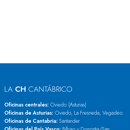
LA
CH
CANTÁBRICO
Oficinas centrales:
Oviedo (Asturias)
Oficinas de Asturias:
Oviedo, La Fresneda, Vegadeo
Oficinas de Cantabria:
Santander
Oficinas del País Vasco:
Bilbao y Donostia/San