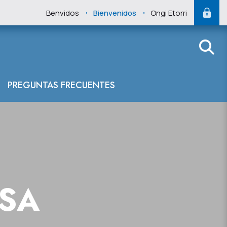
.
.
Benvidos
Bienvenidos
Ongi Etorri
reguero de Cer
PREGUNTAS FRECUENTES
NSA