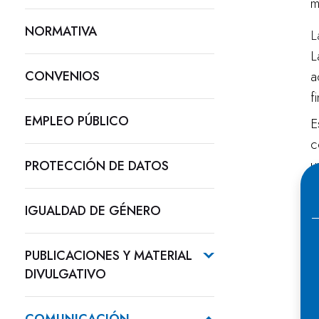
m
NORMATIVA
L
L
CONVENIOS
a
f
EMPLEO PÚBLICO
E
c
u
PROTECCIÓN DE DATOS
d
IGUALDAD DE GÉNERO
E
3
PUBLICACIONES Y MATERIAL
DIVULGATIVO