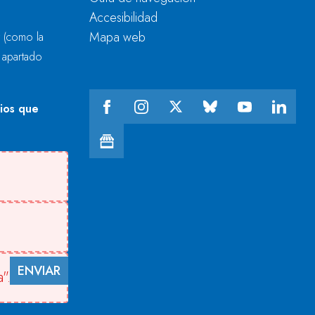
Accesibilidad
Mapa web
r
(como la
l apartado
cios que
ENVIAR
".