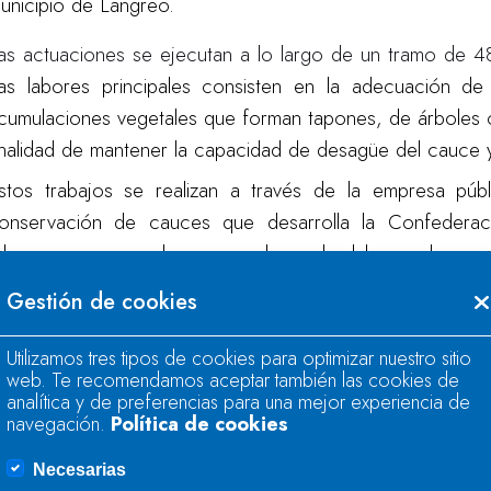
unicipio de Langreo.
as actuaciones se ejecutan a lo largo de un tramo de 4
as labores principales consisten en la adecuación de
cumulaciones vegetales que forman tapones, de árboles 
inalidad de
mantener la capacidad de desagüe del cauce y 
stos trabajos se realizan a través de la empresa púb
onservación de cauces que desarrolla la Confederaci
rbanas, ya que en las zonas urbanas las labores de co
e los ayuntamientos.
Gestión de cookies
n el año 2023 la inversión realizada en trabajos de con
Utilizamos tres tipos de cookies para optimizar nuestro sitio
,1 millones de euros, repartida en 162 actuaciones en 47 
web. Te recomendamos aceptar también las cookies de
analítica y de preferencias para una mejor experiencia de
navegación.
Política de cookies
Necesarias