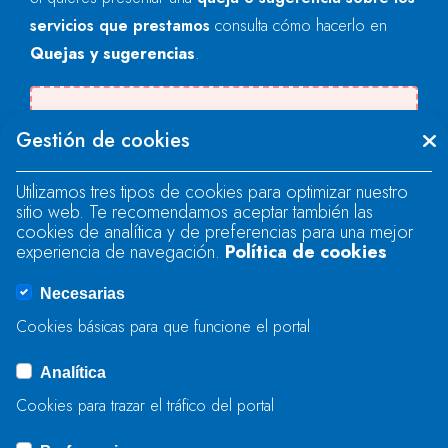
servicios que prestamos
consulta cómo hacerlo en
Quejas y sugerencias
.
Se produjo un error al cargar el campo
Gestión de cookies
"text".
Utilizamos tres tipos de cookies para optimizar nuestro
sitio web. Te recomendamos aceptar también las
Se produjo un error al cargar el campo
cookies de analítica y de preferencias para una mejor
"text".
experiencia de navegación.
Política de cookies
Necesarias
Se produjo un error al cargar el campo
Cookies básicas para que funcione el portal
"captcha".
Analítica
Cookies para trazar el tráfico del portal
ENVIAR