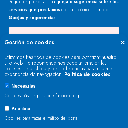
Si quieres presentar una
queja o sugerencia sobre los
servicios que prestamos
consulta cómo hacerlo en
Quejas y sugerencias
.
Se produjo un error al cargar el campo
Gestión de cookies
"text".
Utilizamos tres tipos de cookies para optimizar nuestro
sitio web. Te recomendamos aceptar también las
Se produjo un error al cargar el campo
cookies de analítica y de preferencias para una mejor
"text".
experiencia de navegación.
Política de cookies
Necesarias
Se produjo un error al cargar el campo
Cookies básicas para que funcione el portal
"captcha".
Analítica
Cookies para trazar el tráfico del portal
ENVIAR