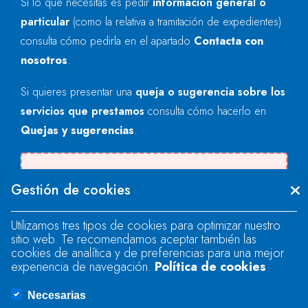
Si lo que necesitas es pedir
información general o
particular
(como la relativa a tramitación de expedientes)
consulta cómo pedirla en el apartado
Contacta con
nosotros
.
Si quieres presentar una
queja o sugerencia sobre los
servicios que prestamos
consulta cómo hacerlo en
Quejas y sugerencias
.
Se produjo un error al cargar el campo
Gestión de cookies
"text".
Utilizamos tres tipos de cookies para optimizar nuestro
sitio web. Te recomendamos aceptar también las
Se produjo un error al cargar el campo
cookies de analítica y de preferencias para una mejor
"text".
experiencia de navegación.
Política de cookies
Necesarias