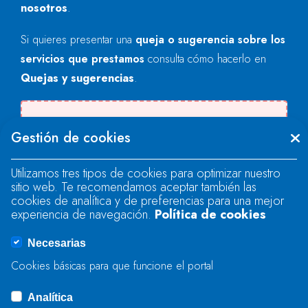
nosotros
.
Si quieres presentar una
queja o sugerencia sobre los
servicios que prestamos
consulta cómo hacerlo en
Quejas y sugerencias
.
Se produjo un error al cargar el campo
Gestión de cookies
"text".
Utilizamos tres tipos de cookies para optimizar nuestro
sitio web. Te recomendamos aceptar también las
Se produjo un error al cargar el campo
cookies de analítica y de preferencias para una mejor
"text".
experiencia de navegación.
Política de cookies
Necesarias
Se produjo un error al cargar el campo
Cookies básicas para que funcione el portal
"captcha".
Analítica