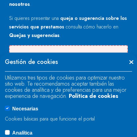
nosotros
.
Si quieres presentar una
queja o sugerencia sobre los
servicios que prestamos
consulta cómo hacerlo en
Quejas y sugerencias
.
Se produjo un error al cargar el campo
Gestión de cookies
"text".
Utilizamos tres tipos de cookies para optimizar nuestro
sitio web. Te recomendamos aceptar también las
Se produjo un error al cargar el campo
cookies de analítica y de preferencias para una mejor
"text".
experiencia de navegación.
Política de cookies
Necesarias
Se produjo un error al cargar el campo
Cookies básicas para que funcione el portal
"captcha".
Analítica