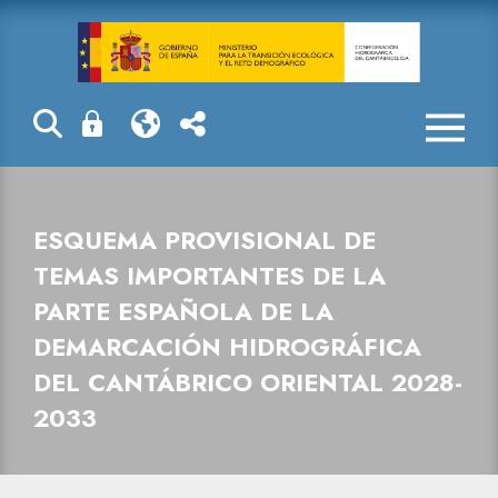
Esquema provis
ESQUEMA PROVISIONAL DE
TEMAS IMPORTANTES DE LA
PARTE ESPAÑOLA DE LA
DEMARCACIÓN HIDROGRÁFICA
DEL CANTÁBRICO ORIENTAL 2028-
2033