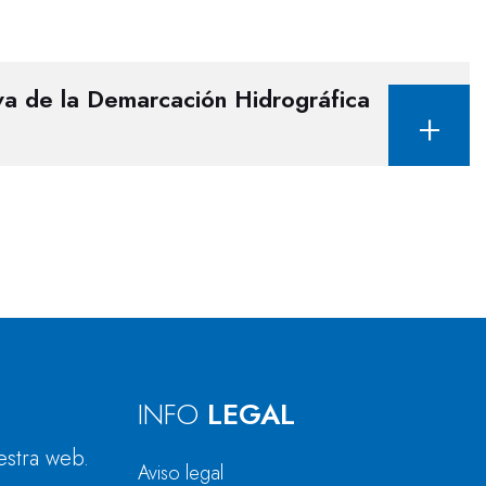
va de la Demarcación Hidrográfica
INFO
LEGAL
estra web.
Aviso legal