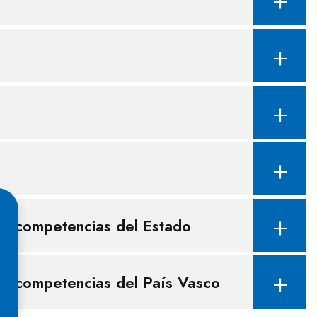
de competencias del Estado
de competencias del País Vasco