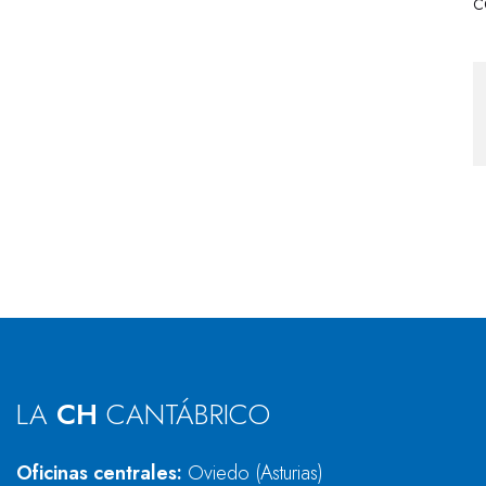
c
LA
CH
CANTÁBRICO
Oficinas centrales:
Oviedo (Asturias)