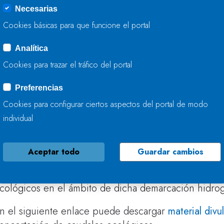
Necesarias
Cookies básicas para que funcione el portal
Informe de seguimiento
Analítica
Cookies para trazar el tráfico del portal
Preferencias
Cookies para configurar ciertos aspectos del portal de modo
individual
or
Resolución de la Confederación Hidrográfica del
e aprobaron los Planes de Implantación y Gestión A
Aceptar todo
Guardar cambios
cológicos en la Demarcación Hidrográfica del Cantá
stado y se dio por concluido el Programa específico
cológicos en el ámbito de dicha demarcación hidrog
n el siguiente enlace puede descargar
material divu