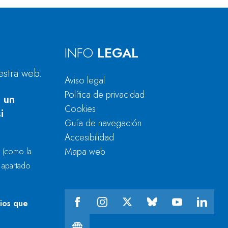
INFO
LEGAL
estra web.
Aviso legal
Política de privacidad
 un
Cookies
i
Guía de navegación
Accesibilidad
Mapa web
r
(como la
l apartado
cios que