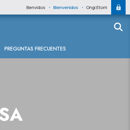
.
.
Benvidos
Bienvenidos
Ongi Etorri
PREGUNTAS FRECUENTES
NSA