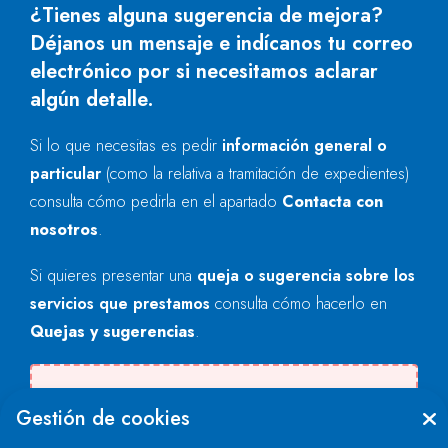
¿Tienes alguna sugerencia de mejora?
Déjanos un mensaje e indícanos tu correo
electrónico por si necesitamos aclarar
algún detalle.
Si lo que necesitas es pedir
información general o
particular
(como la relativa a tramitación de expedientes)
consulta cómo pedirla en el apartado
Contacta con
nosotros
.
Si quieres presentar una
queja o sugerencia sobre los
servicios que prestamos
consulta cómo hacerlo en
Quejas y sugerencias
.
Se produjo un error al cargar el campo
Gestión de cookies
"text".