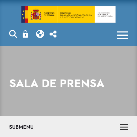
Sala de prensa
SALA DE PRENSA
SUBMENU