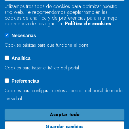
Utilizamos tres tipos de cookies para optimizar nuestro
sitio web. Te recomendamos aceptar también las
Se produjo un error al cargar el campo
cookies de analítica y de preferencias para una mejor
"text".
experiencia de navegación.
Política de cookies
Necesarias
Se produjo un error al cargar el campo
Cookies básicas para que funcione el portal
"captcha".
Analítica
Cookies para trazar el tráfico del portal
ENVIAR
Preferencias
Cookies para configurar ciertos aspectos del portal de modo
individual
Aceptar todo
Guardar cambios