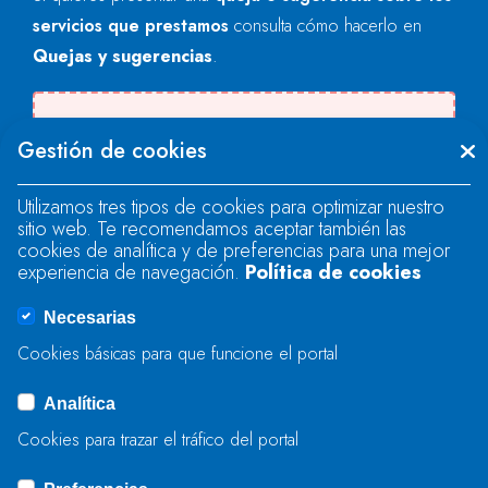
servicios que prestamos
consulta cómo hacerlo en
Quejas y sugerencias
.
Se produjo un error al cargar el campo
Gestión de cookies
"text".
Utilizamos tres tipos de cookies para optimizar nuestro
sitio web. Te recomendamos aceptar también las
Se produjo un error al cargar el campo
cookies de analítica y de preferencias para una mejor
"text".
experiencia de navegación.
Política de cookies
Necesarias
Se produjo un error al cargar el campo
Cookies básicas para que funcione el portal
"captcha".
Analítica
Cookies para trazar el tráfico del portal
ENVIAR