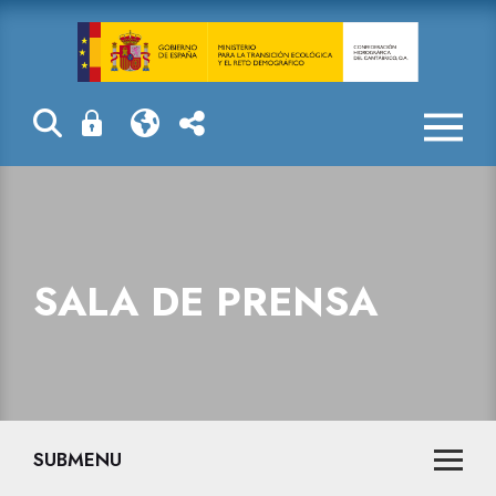
Sala de prensa
SALA DE PRENSA
SUBMENU