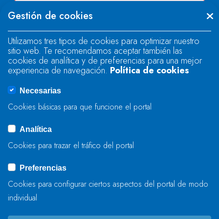
Se produjo un error al cargar el campo
Gestión de cookies
"text".
Utilizamos tres tipos de cookies para optimizar nuestro
sitio web. Te recomendamos aceptar también las
Se produjo un error al cargar el campo
cookies de analítica y de preferencias para una mejor
"text".
experiencia de navegación.
Política de cookies
Necesarias
Se produjo un error al cargar el campo
Cookies básicas para que funcione el portal
"captcha".
Analítica
Cookies para trazar el tráfico del portal
ENVIAR
Preferencias
Cookies para configurar ciertos aspectos del portal de modo
individual