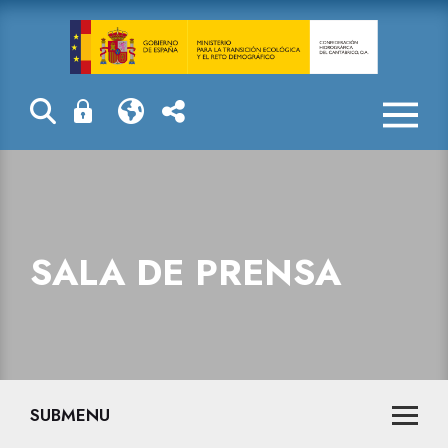
Sala de prensa
SALA DE PRENSA
SUBMENU