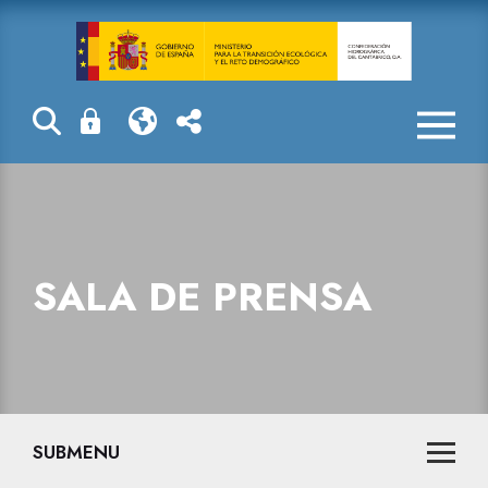
Sala de prensa
SALA DE PRENSA
SUBMENU