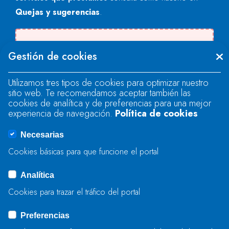
Quejas y sugerencias
.
Se produjo un error al cargar el campo
Gestión de cookies
"text".
Utilizamos tres tipos de cookies para optimizar nuestro
sitio web. Te recomendamos aceptar también las
Se produjo un error al cargar el campo
cookies de analítica y de preferencias para una mejor
"text".
experiencia de navegación.
Política de cookies
Necesarias
Se produjo un error al cargar el campo
Cookies básicas para que funcione el portal
"captcha".
Analítica
Cookies para trazar el tráfico del portal
ENVIAR
Preferencias