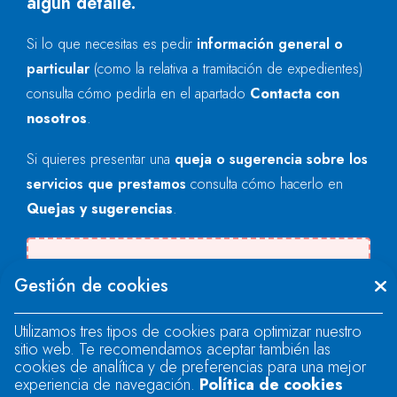
algún detalle.
Si lo que necesitas es pedir
información general o
particular
(como la relativa a tramitación de expedientes)
consulta cómo pedirla en el apartado
Contacta con
nosotros
.
Si quieres presentar una
queja o sugerencia sobre los
servicios que prestamos
consulta cómo hacerlo en
Quejas y sugerencias
.
Se produjo un error al cargar el campo
Gestión de cookies
"text".
Utilizamos tres tipos de cookies para optimizar nuestro
sitio web. Te recomendamos aceptar también las
Se produjo un error al cargar el campo
cookies de analítica y de preferencias para una mejor
"text".
experiencia de navegación.
Política de cookies