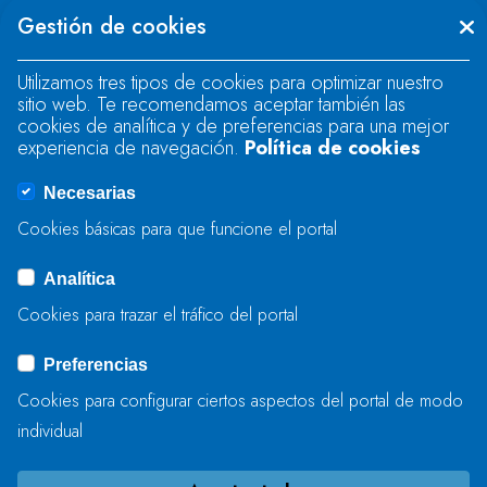
Se produjo un error al cargar el campo
Gestión de cookies
"text".
Utilizamos tres tipos de cookies para optimizar nuestro
sitio web. Te recomendamos aceptar también las
Se produjo un error al cargar el campo
cookies de analítica y de preferencias para una mejor
"text".
experiencia de navegación.
Política de cookies
Necesarias
Se produjo un error al cargar el campo
Cookies básicas para que funcione el portal
"captcha".
Analítica
Cookies para trazar el tráfico del portal
ENVIAR
Preferencias
Cookies para configurar ciertos aspectos del portal de modo
individual