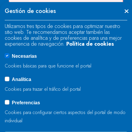
Se produjo un error al cargar el campo
Gestión de cookies
"text".
Utilizamos tres tipos de cookies para optimizar nuestro
sitio web. Te recomendamos aceptar también las
Se produjo un error al cargar el campo
cookies de analítica y de preferencias para una mejor
"text".
experiencia de navegación.
Política de cookies
Necesarias
Se produjo un error al cargar el campo
Cookies básicas para que funcione el portal
"captcha".
Analítica
Cookies para trazar el tráfico del portal
ENVIAR
Preferencias
Cookies para configurar ciertos aspectos del portal de modo
individual