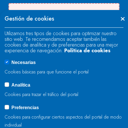
Se produjo un error al cargar el campo
Gestión de cookies
"text".
Utilizamos tres tipos de cookies para optimizar nuestro
sitio web. Te recomendamos aceptar también las
Se produjo un error al cargar el campo
cookies de analítica y de preferencias para una mejor
"text".
experiencia de navegación.
Política de cookies
Necesarias
Se produjo un error al cargar el campo
Cookies básicas para que funcione el portal
"captcha".
Analítica
Cookies para trazar el tráfico del portal
ENVIAR
Preferencias
Cookies para configurar ciertos aspectos del portal de modo
individual