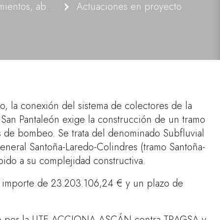
Proyectos de saneamientos, abastecimientos y defensa contra inundaciones
Actuaciones en proyecto
 la conexión del sistema de colectores de la
San Pantaleón exige la construcción de un tramo
os de bombeo. Se trata del denominado Subfluvial
 general Santoña-Laredo-Colindres (tramo Santoña-
ido a su complejidad constructiva.
n importe de 23.203.106,24 € y un plazo de
ido por la UTE ACCIONA-ASCÁN contra TRAGSA y