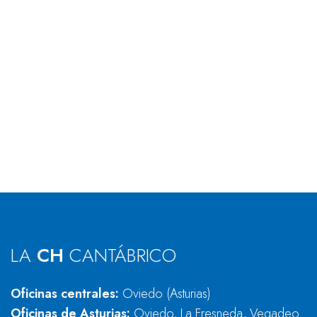
LA
CH
CANTÁBRICO
Oficinas centrales:
Oviedo (Asturias)
Oficinas de Asturias:
Oviedo, La Fresneda, Vegadeo