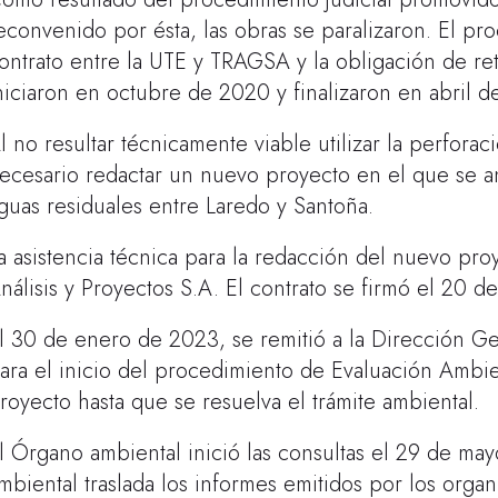
econvenido por ésta, las obras se paralizaron. El pr
ontrato entre la UTE y TRAGSA y la obligación de reti
niciaron en octubre de 2020 y finalizaron en abril d
l no resultar técnicamente viable utilizar la perforac
ecesario redactar un nuevo proyecto en el que se ana
guas residuales entre Laredo y Santoña.
a asistencia técnica para la redacción del nuevo pro
nálisis y Proyectos S.A. El contrato se firmó el 20
l 30 de enero de 2023, se remitió a la Dirección G
ara el inicio del procedimiento de Evaluación Ambie
royecto hasta que se resuelva el trámite ambiental.
l Órgano ambiental inició las consultas el 29 de m
mbiental traslada los informes emitidos por los org