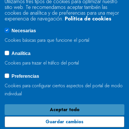
Utilizamos tres tipos de cookies para optimizar nuestro
sitio web. Te recomendamos aceptar también las
Se produjo un error al cargar el campo
cookies de analítica y de preferencias para una mejor
"text".
experiencia de navegación.
Política de cookies
Necesarias
Se produjo un error al cargar el campo
Cookies básicas para que funcione el portal
"captcha".
Analítica
Cookies para trazar el tráfico del portal
ENVIAR
Preferencias
Cookies para configurar ciertos aspectos del portal de modo
individual
Aceptar todo
Guardar cambios