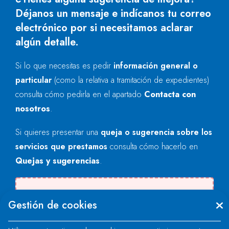
Déjanos un mensaje e indícanos tu correo
electrónico por si necesitamos aclarar
algún detalle.
Si lo que necesitas es pedir
información general o
particular
(como la relativa a tramitación de expedientes)
consulta cómo pedirla en el apartado
Contacta con
nosotros
.
Si quieres presentar una
queja o sugerencia sobre los
servicios que prestamos
consulta cómo hacerlo en
Quejas y sugerencias
.
Se produjo un error al cargar el campo
Gestión de cookies
"text".