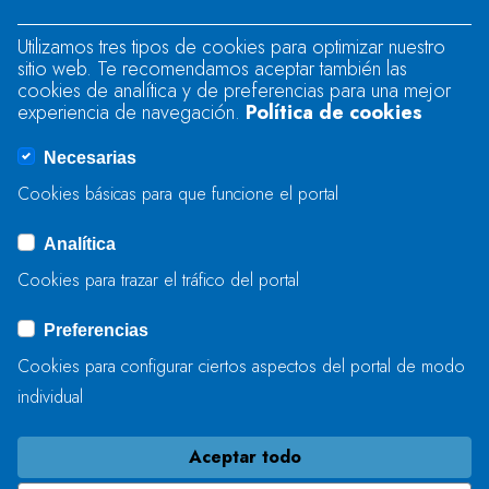
"text".
Utilizamos tres tipos de cookies para optimizar nuestro
sitio web. Te recomendamos aceptar también las
Se produjo un error al cargar el campo
cookies de analítica y de preferencias para una mejor
"text".
experiencia de navegación.
Política de cookies
Necesarias
Se produjo un error al cargar el campo
Cookies básicas para que funcione el portal
"captcha".
Analítica
Cookies para trazar el tráfico del portal
ENVIAR
Preferencias
Cookies para configurar ciertos aspectos del portal de modo
individual
Aceptar todo