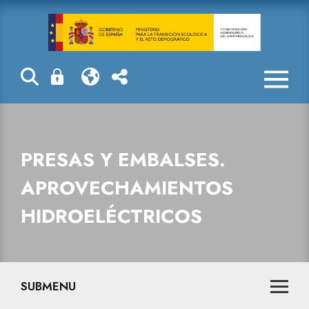
Presas y embal
PRESAS Y EMBALSES.
APROVECHAMIENTOS
HIDROELÉCTRICOS
SUBMENU