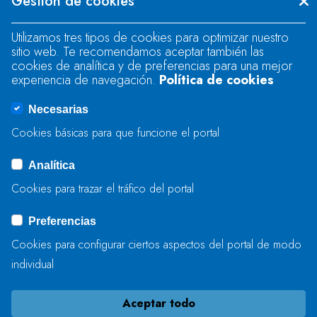
Gestión de cookies
"text".
Utilizamos tres tipos de cookies para optimizar nuestro
sitio web. Te recomendamos aceptar también las
Se produjo un error al cargar el campo
cookies de analítica y de preferencias para una mejor
"text".
experiencia de navegación.
Política de cookies
Necesarias
Se produjo un error al cargar el campo
Cookies básicas para que funcione el portal
"captcha".
Analítica
Cookies para trazar el tráfico del portal
ENVIAR
Preferencias
Cookies para configurar ciertos aspectos del portal de modo
individual
Aceptar todo