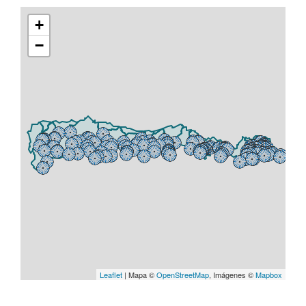
+
−
Leaflet
| Mapa ©
OpenStreetMap
, Imágenes ©
Mapbox