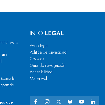
INFO
LEGAL
estra web.
Aviso legal
Política de privacidad
 un
Cookies
i
Guía de navegación
Accesibilidad
Mapa web
r
(como la
l apartado
cios que