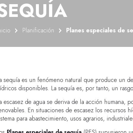
SEQUÍA
nicio
Planificación
Planes especiales de s
a sequía es un fenómeno natural que produce un des
ídricos disponibles. La sequía es, por tanto, un rasg
a escasez de agua se deriva de la acción humana, po
enovables. En situaciones de escasez los recursos h
istema para abastecimiento, usos agrarios, industriale
os
Planes especiales de sequía
(PES) supusieron un