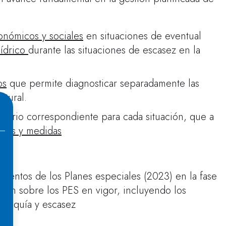
onómicos y sociales
en situaciones de eventual
hídrico
durante las situaciones de escasez en la
os
que permite diagnosticar separadamente las
ntural.
cenario correspondiente para cada situación, que a
ones y medidas
umentos de los Planes especiales (2023) en la fase
ción sobre los PES en vigor, incluyendo los
 sequía y escasez