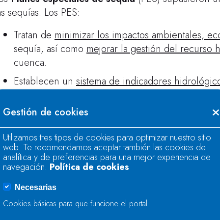
as sequías. Los PES:
Tratan de
minimizar los impactos ambientales, ec
sequía, así como
mejorar la gestión del recurso 
cuenca.
Establecen un
sistema de indicadores hidrológic
situaciones de sequía prolongada y escasez coyu
Gestión de cookies
El doble sistema de indicadores identifica el es
su vez permite activar las correspondientes
acci
Utilizamos tres tipos de cookies para optimizar nuestro sitio
web. Te recomendamos aceptar también las cookies de
analítica y de preferencias para una mejor experiencia de
navegación.
Política de cookies
n los siguientes apartados puedes consultar los doc
e tramitación que corresponda, así como, la informa
Necesarias
nformes mensuales de seguimiento de los estados de
Cookies básicas para que funcione el portal