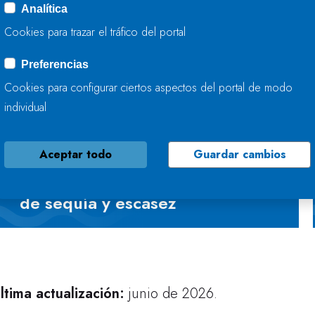
Analítica
Cookies para trazar el tráfico del portal
a
Oficina de Planificación Hidrológica
es la unidad e
ecesitas más información consulta cómo pedirla y nu
Preferencias
on nosotros
.
Cookies para configurar ciertos aspectos del portal de modo
individual
Planes especiales de sequía
Aceptar todo
Guardar cambios
vigentes. Informes mensuales
de seguimiento de los estados
de sequía y escasez
ltima actualización:
junio de 2026.