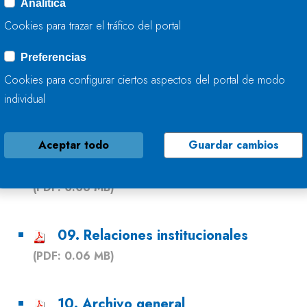
Analítica
Cookies para trazar el tráfico del portal
06. Registro de aguas
(PDF: 0.06 MB)
Preferencias
Cookies para configurar ciertos aspectos del portal de modo
07. Gestión de expropiaciones y patri
individual
(PDF: 0.06 MB)
Aceptar todo
Guardar cambios
08. Participación pública
(PDF: 0.06 MB)
09. Relaciones institucionales
(PDF: 0.06 MB)
10. Archivo general