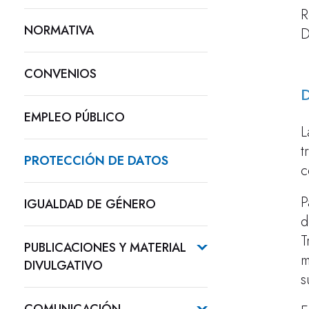
R
NORMATIVA
D
CONVENIOS
D
EMPLEO PÚBLICO
L
t
PROTECCIÓN DE DATOS
c
P
IGUALDAD DE GÉNERO
d
T
PUBLICACIONES Y MATERIAL
m
DIVULGATIVO
s