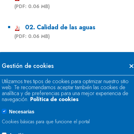
(PDF: 0.06 MB)
02. Calidad de las aguas
(PDF: 0.06 MB)
03. Expedientes sancionadores
Gestión de cookies
(PDF: 0.06 MB)
Utilizamos tres tipos de cookies para optimizar nuestro sitio
04. Gestión de expedientes CA
web. Te recomendamos aceptar también las cookies de
analítica y de preferencias para una mejor experiencia de
(PDF: 0.06 MB)
navegación.
Política de cookies
Necesarias
05. Gestión medioambiental
Cookies básicas para que funcione el portal
(PDF: 0.06 MB)