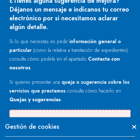
¿Tienes alguna sugerencia de mejora?
Déjanos un mensaje e indícanos tu correo
electrónico por si necesitamos aclarar
algún detalle.
Si lo que necesitas es pedir
información general o
particular
(como la relativa a tramitación de expedientes)
consulta cómo pedirla en el apartado
Contacta con
nosotros
.
Si quieres presentar una
queja o sugerencia sobre los
servicios que prestamos
consulta cómo hacerlo en
Quejas y sugerencias
.
Se produjo un error al cargar el campo
Gestión de cookies
"text".