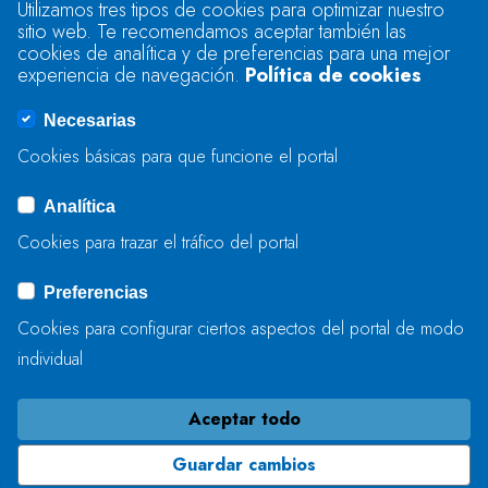
Utilizamos tres tipos de cookies para optimizar nuestro
sitio web. Te recomendamos aceptar también las
Se produjo un error al cargar el campo
cookies de analítica y de preferencias para una mejor
"text".
experiencia de navegación.
Política de cookies
Necesarias
Se produjo un error al cargar el campo
Cookies básicas para que funcione el portal
"captcha".
Analítica
Cookies para trazar el tráfico del portal
ENVIAR
Preferencias
Cookies para configurar ciertos aspectos del portal de modo
individual
Aceptar todo
Guardar cambios