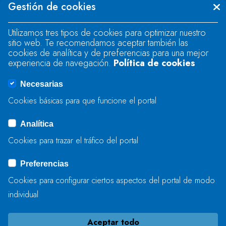
Gestión de cookies
"text".
Utilizamos tres tipos de cookies para optimizar nuestro
sitio web. Te recomendamos aceptar también las
Se produjo un error al cargar el campo
cookies de analítica y de preferencias para una mejor
"text".
experiencia de navegación.
Política de cookies
Necesarias
Se produjo un error al cargar el campo
Cookies básicas para que funcione el portal
"captcha".
Analítica
Cookies para trazar el tráfico del portal
ENVIAR
Preferencias
Cookies para configurar ciertos aspectos del portal de modo
individual
Aceptar todo