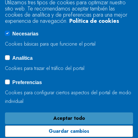
Utilizamos tres tipos de cookies para optimizar nuestro
sitio web. Te recomendamos aceptar también las
Se produjo un error al cargar el campo
cookies de analítica y de preferencias para una mejor
"text".
experiencia de navegación.
Política de cookies
Necesarias
Se produjo un error al cargar el campo
Cookies básicas para que funcione el portal
"captcha".
Analítica
Cookies para trazar el tráfico del portal
ENVIAR
Preferencias
Cookies para configurar ciertos aspectos del portal de modo
individual
Aceptar todo
Guardar cambios