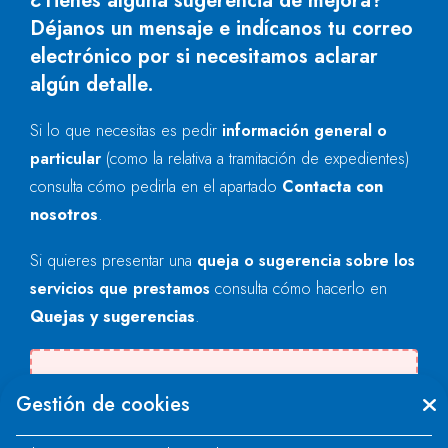
¿Tienes alguna sugerencia de mejora?
Déjanos un mensaje e indícanos tu correo
electrónico por si necesitamos aclarar
algún detalle.
Si lo que necesitas es pedir
información general o
particular
(como la relativa a tramitación de expedientes)
consulta cómo pedirla en el apartado
Contacta con
nosotros
.
Si quieres presentar una
queja o sugerencia sobre los
servicios que prestamos
consulta cómo hacerlo en
Quejas y sugerencias
.
Se produjo un error al cargar el campo
Gestión de cookies
"text".