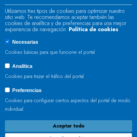
Utilizamos tres tipos de cookies para optimizar nuestro
sitio web. Te recomendamos aceptar también las
There was an error when loading the
cookies de analítica y de preferencias para una mejor
"text" field.
experiencia de navegación.
Política de cookies
Necesarias
There was an error when loading the
Cookies básicas para que funcione el portal
"captcha" field.
Analítica
Cookies para trazar el tráfico del portal
ENVIAR
Preferencias
Cookies para configurar ciertos aspectos del portal de modo
individual
Aceptar todo