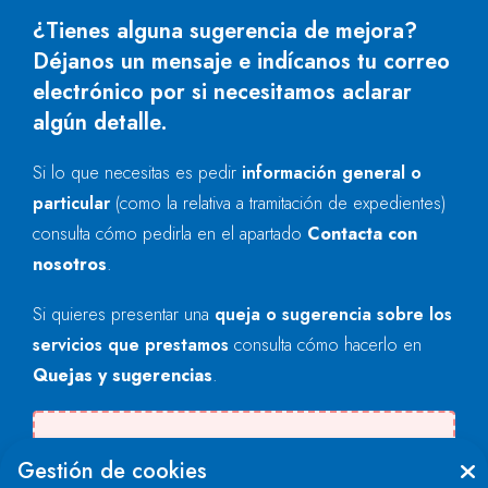
¿Tienes alguna sugerencia de mejora?
Déjanos un mensaje e indícanos tu correo
electrónico por si necesitamos aclarar
algún detalle.
Si lo que necesitas es pedir
información general o
particular
(como la relativa a tramitación de expedientes)
consulta cómo pedirla en el apartado
Contacta con
nosotros
.
Si quieres presentar una
queja o sugerencia sobre los
servicios que prestamos
consulta cómo hacerlo en
Quejas y sugerencias
.
There was an error when loading the
Gestión de cookies
"text" field.