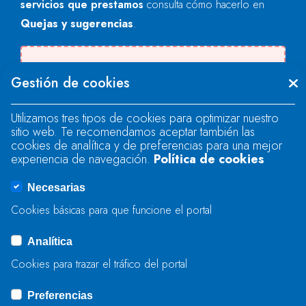
servicios que prestamos
consulta cómo hacerlo en
Quejas y sugerencias
.
There was an error when loading the
Gestión de cookies
"text" field.
Utilizamos tres tipos de cookies para optimizar nuestro
sitio web. Te recomendamos aceptar también las
There was an error when loading the
cookies de analítica y de preferencias para una mejor
"text" field.
experiencia de navegación.
Política de cookies
Necesarias
There was an error when loading the
Cookies básicas para que funcione el portal
"captcha" field.
Analítica
Cookies para trazar el tráfico del portal
ENVIAR
Preferencias