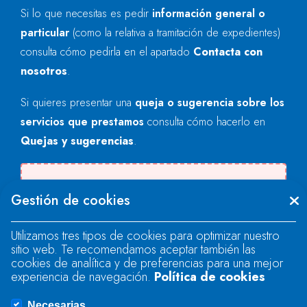
Si lo que necesitas es pedir
información general o
particular
(como la relativa a tramitación de expedientes)
consulta cómo pedirla en el apartado
Contacta con
nosotros
.
Si quieres presentar una
queja o sugerencia sobre los
servicios que prestamos
consulta cómo hacerlo en
Quejas y sugerencias
.
There was an error when loading the
Gestión de cookies
"text" field.
Utilizamos tres tipos de cookies para optimizar nuestro
sitio web. Te recomendamos aceptar también las
There was an error when loading the
cookies de analítica y de preferencias para una mejor
"text" field.
experiencia de navegación.
Política de cookies
Necesarias