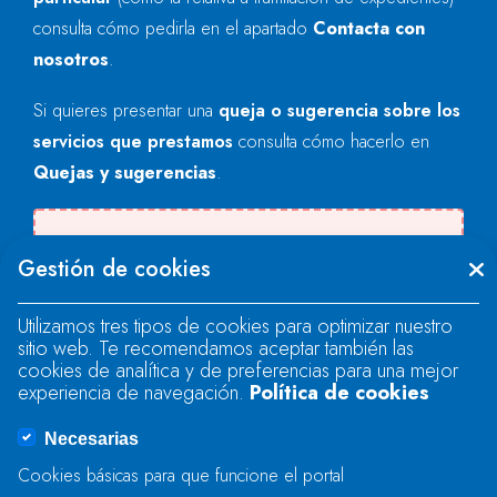
consulta cómo pedirla en el apartado
Contacta con
nosotros
.
Si quieres presentar una
queja o sugerencia sobre los
servicios que prestamos
consulta cómo hacerlo en
Quejas y sugerencias
.
There was an error when loading the
Gestión de cookies
"text" field.
Utilizamos tres tipos de cookies para optimizar nuestro
sitio web. Te recomendamos aceptar también las
There was an error when loading the
cookies de analítica y de preferencias para una mejor
"text" field.
experiencia de navegación.
Política de cookies
Necesarias
There was an error when loading the
Cookies básicas para que funcione el portal