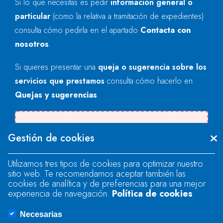
Si lo que necesitas es pedir
información general o
particular
(como la relativa a tramitación de expedientes)
consulta cómo pedirla en el apartado
Contacta con
nosotros
.
Si quieres presentar una
queja o sugerencia sobre los
servicios que prestamos
consulta cómo hacerlo en
Quejas y sugerencias
.
There was an error when loading the
Gestión de cookies
"text" field.
Utilizamos tres tipos de cookies para optimizar nuestro
sitio web. Te recomendamos aceptar también las
There was an error when loading the
cookies de analítica y de preferencias para una mejor
"text" field.
experiencia de navegación.
Política de cookies
Necesarias