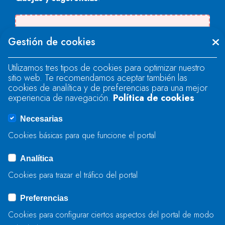
There was an error when loading the
Gestión de cookies
"text" field.
Utilizamos tres tipos de cookies para optimizar nuestro
sitio web. Te recomendamos aceptar también las
There was an error when loading the
cookies de analítica y de preferencias para una mejor
"text" field.
experiencia de navegación.
Política de cookies
Necesarias
There was an error when loading the
Cookies básicas para que funcione el portal
"captcha" field.
Analítica
Cookies para trazar el tráfico del portal
BIDALI
Preferencias
Cookies para configurar ciertos aspectos del portal de modo