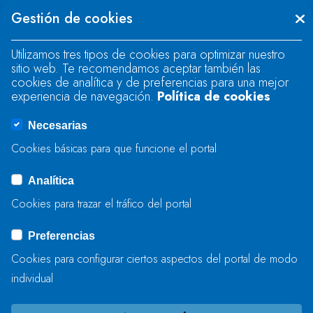
There was an error when loading the
Gestión de cookies
"text" field.
Utilizamos tres tipos de cookies para optimizar nuestro
sitio web. Te recomendamos aceptar también las
There was an error when loading the
cookies de analítica y de preferencias para una mejor
"text" field.
experiencia de navegación.
Política de cookies
Necesarias
There was an error when loading the
Cookies básicas para que funcione el portal
"captcha" field.
Analítica
Cookies para trazar el tráfico del portal
ENVIAR
Preferencias
Cookies para configurar ciertos aspectos del portal de modo
individual