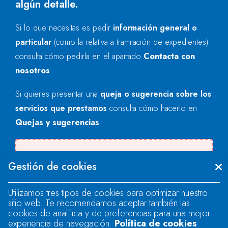
algún detalle.
Si lo que necesitas es pedir
información general o
particular
(como la relativa a tramitación de expedientes)
consulta cómo pedirla en el apartado
Contacta con
nosotros
.
Si quieres presentar una
queja o sugerencia sobre los
servicios que prestamos
consulta cómo hacerlo en
Quejas y sugerencias
.
Se produjo un error al cargar el campo
Gestión de cookies
"text".
Utilizamos tres tipos de cookies para optimizar nuestro
sitio web. Te recomendamos aceptar también las
Se produjo un error al cargar el campo
cookies de analítica y de preferencias para una mejor
"text".
experiencia de navegación.
Política de cookies