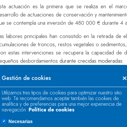
sta actuación es la primera que se realiza en el mar
esarrollo de actuaciones de conservación y mantenimiento
ue se contempla una inversión de 480 000 € durante 4 
as labores principales han consistido en la retirada de
cumulaciones de troncos, restos vegetales o sedimentos, 
on estas intervenciones se recupera la capacidad de d
equeños desbordamientos
durante crecidas moderadas.
os trabajos se han desarrollado a lo largo de un tramo
Gestión de cookies
a Confederación recuerda que las denominadas colo
Utilizamos tres tipos de cookies para optimizar nuestro sitio
lementos que obstruyen el paso del agua, como tro
web. Te recomendamos aceptar también las cookies de
randes crecidas, ya que su eficacia se centra en pre
analítica y de preferencias para una mejor experiencia de
navegación.
Política de cookies
audal. Por ello, la reducción del riesgo de inundación re
obra especial importancia evitar la ocupación de las 
Necesarias