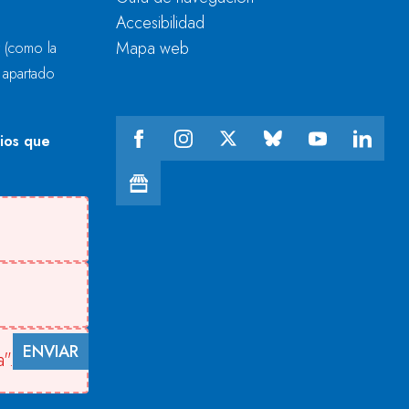
Accesibilidad
Mapa web
r
(como la
l apartado
cios que
ENVIAR
".