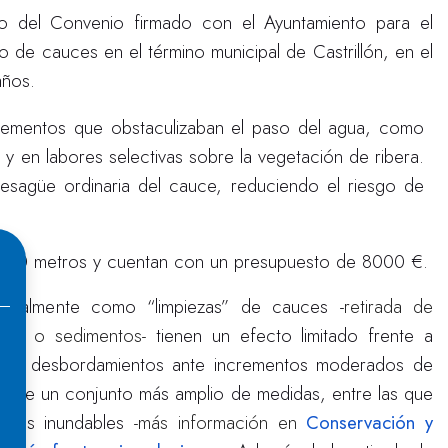
co del Convenio firmado con el Ayuntamiento para el
 de cauces en el término municipal de Castrillón, en el
años.
 elementos que obstaculizaban el paso del agua, como
y en labores selectivas sobre la vegetación de ribera.
esagüe ordinaria del cauce, reduciendo el riesgo de
 de 50 metros y cuentan con un presupuesto de 8000 €.
quialmente como “limpiezas” de cauces -
retirada de
ncos o sedimentos-
tienen un efecto limitado frente a
venir desbordamientos ante incrementos moderados de
quiere un conjunto más amplio de medidas, entre las que
zonas inundables
-más información en
Conservación y