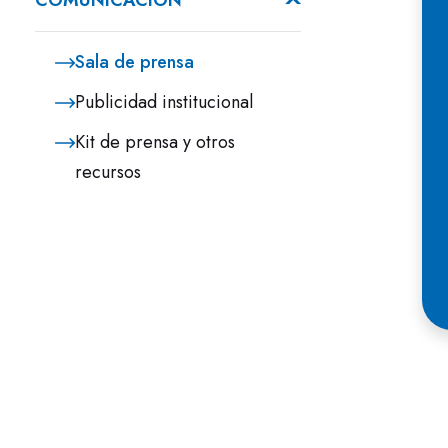
COMUNICACIÓN
m
e
c
Sala de prensa
e
Publicidad institucional
E
Kit de prensa y otros
c
recursos
E
o