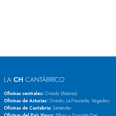
LA
CH
CANTÁBRICO
Oficinas centrales:
Oviedo (Asturias)
Oficinas de Asturias:
Oviedo, La Fresneda, Vegadeo
Oficinas de Cantabria:
Santander
Oficinas del País Vasco:
Bilbao y Donostia/San