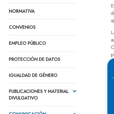
E
NORMATIVA
d
q
CONVENIOS
L
a
EMPLEO PÚBLICO
C
p
PROTECCIÓN DE DATOS
L
IGUALDAD DE GÉNERO
L
e
PUBLICACIONES Y MATERIAL
g
DIVULGATIVO
c
c