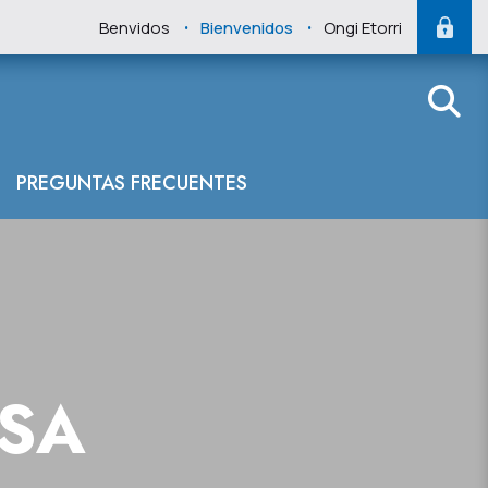
.
.
Benvidos
Bienvenidos
Ongi Etorri
 del Cantábrico
PREGUNTAS FRECUENTES
NSA