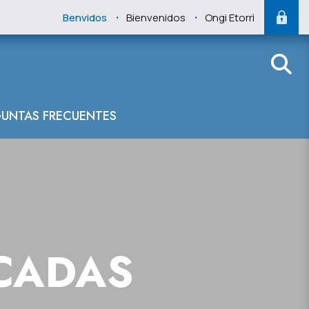
.
.
Benvidos
Bienvenidos
Ongi Etorri
UNTAS FRECUENTES
CADAS