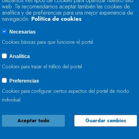
Utilizamos tres tipos de cookies para optimizar nuestro sitio
TRABAJA EN LA M
web. Te recomendamos aceptar también las cookies de
analítica y de preferencias para una mejor experiencia de
navegación.
Política de cookies
22 DE JULIO, 2026
Necesarias
Cookies básicas para que funcione el portal
Analítica
LA CONFEDERACIÓ
Cookies para trazar el tráfico del portal
TRABAJA EN LA CO
Preferencias
22 DE JULIO, 2026
Cookies para configurar ciertos aspectos del portal de modo
individual
Aceptar todo
Guardar cambios
LA CONFEDERACIÓ
TRABAJA EN LA ME