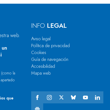
INFO
LEGAL
estra web.
Aviso legal
Política de privacidad
 un
Cookies
i
Guía de navegación
Accesibilidad
Mapa web
r
(como la
l apartado
cios que