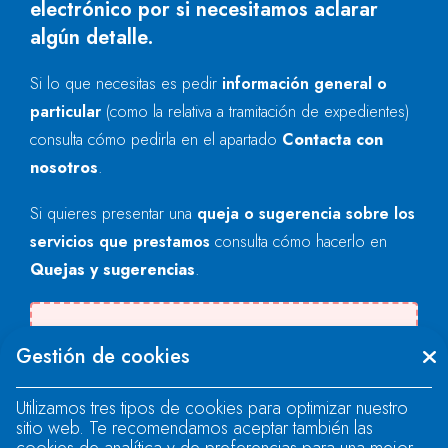
electrónico por si necesitamos aclarar
algún detalle.
Si lo que necesitas es pedir
información general o
particular
(como la relativa a tramitación de expedientes)
consulta cómo pedirla en el apartado
Contacta con
nosotros
.
Si quieres presentar una
queja o sugerencia sobre los
servicios que prestamos
consulta cómo hacerlo en
Quejas y sugerencias
.
Se produjo un error al cargar el campo
Gestión de cookies
"text".
Utilizamos tres tipos de cookies para optimizar nuestro
sitio web. Te recomendamos aceptar también las
Se produjo un error al cargar el campo