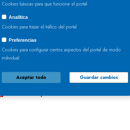
Cuenca Mediterránea Andaluza al 58,0%
Cookies básicas para que funcione el portal
Segura al 47,0%
Júcar al 59,3%
Analítica
Ebro al 91,9%
Cookies para trazar el tráfico del portal
Cuencas internas de Cataluña al 94,8%
Preferencias
as precipitaciones han afectado considerablemente 
Cookies para configurar ciertos aspectos del portal de modo
irona con 89,3 mm (89,3 l/m²).
individual
Aceptar todo
Guardar cambios
Descargar nota de prensa
PDF: 607 KB)