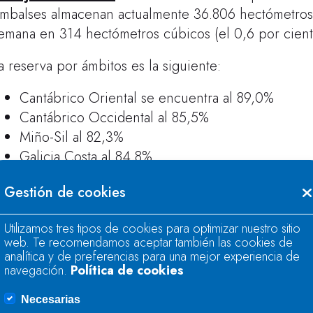
mbalses almacenan actualmente 36.806 hectómetros 
emana en 314 hectómetros cúbicos (el 0,6 por ciento
a reserva por ámbitos es la siguiente:
Cantábrico Oriental se encuentra al 89,0%
Cantábrico Occidental al 85,5%
Miño-Sil al 82,3%
Galicia Costa al 84,8%
Cuencas internas del País Vasco al 90,5%
Gestión de cookies
Duero al 86,8%
Tajo al 66,3%
Utilizamos tres tipos de cookies para optimizar nuestro sitio
Guadiana al 41,7
web. Te recomendamos aceptar también las cookies de
Tinto, Odiel y Piedras al 79,0%
analítica y de preferencias para una mejor experiencia de
navegación.
Política de cookies
Guadalete-Barbate al 50,0%
Guadalquivir al 48,2%
Necesarias