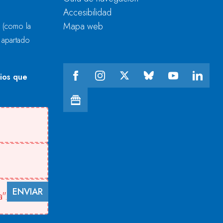
Accesibilidad
Mapa web
r
(como la
l apartado
cios que
ENVIAR
".