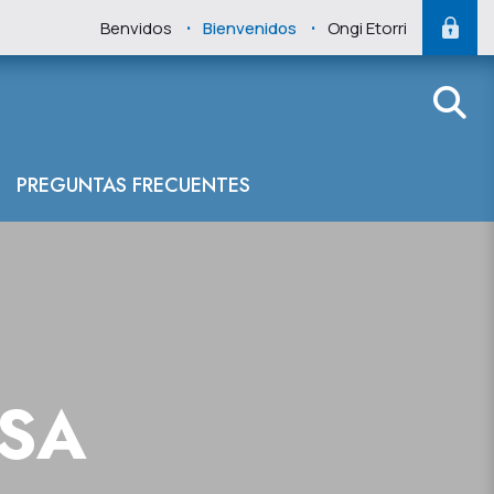
.
.
Benvidos
Bienvenidos
Ongi Etorri
tábrico Oriental
PREGUNTAS FRECUENTES
NSA