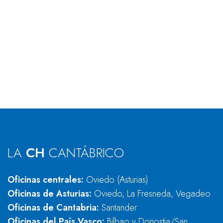
LA
CH
CANTÁBRICO
Oficinas centrales:
Oviedo (Asturias)
Oficinas de Asturias:
Oviedo, La Fresneda, Vegadeo
Oficinas de Cantabria:
Santander
Oficinas del País Vasco:
Bilbao y Donostia/San