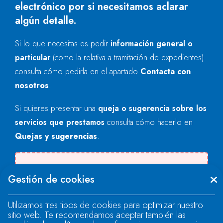
electrónico por si necesitamos aclarar
algún detalle.
Si lo que necesitas es pedir
información general o
particular
(como la relativa a tramitación de expedientes)
consulta cómo pedirla en el apartado
Contacta con
nosotros
.
Si quieres presentar una
queja o sugerencia sobre los
servicios que prestamos
consulta cómo hacerlo en
Quejas y sugerencias
.
Se produjo un error al cargar el campo
Gestión de cookies
"text".
Utilizamos tres tipos de cookies para optimizar nuestro
sitio web. Te recomendamos aceptar también las
Se produjo un error al cargar el campo