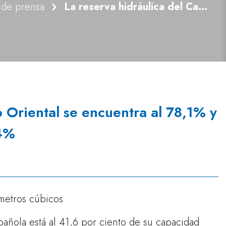
 de prensa
La reserva hidráulica del Cantábrico Oriental se encuentra al 78,1% y la del Cantábrico Occidental al 65,4%
o Oriental se encuentra al 78,1% y
,4%
ómetros cúbicos
spañola está al 41,6 por ciento de su capacidad