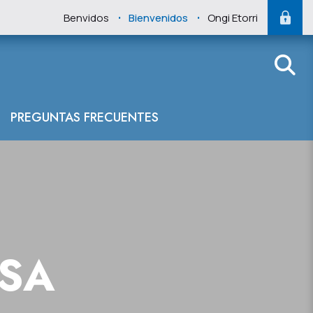
.
.
Benvidos
Bienvenidos
Ongi Etorri
ábrico Oriental
PREGUNTAS FRECUENTES
NSA