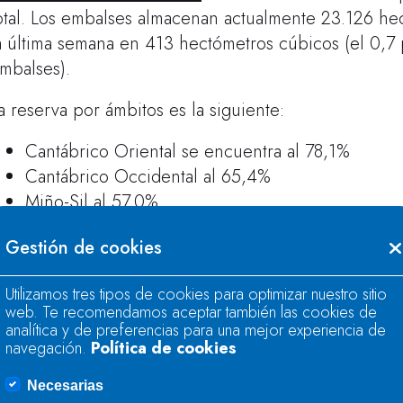
otal. Los embalses almacenan actualmente 23.126 h
a última semana en 413 hectómetros cúbicos (el 0,7 p
mbalses).
a reserva por ámbitos es la siguiente:
Cantábrico Oriental se encuentra al 78,1%
Cantábrico Occidental al 65,4%
Miño-Sil al 57,0%
Galicia Costa al 75,1%%
Gestión de cookies
Cuencas internas del País Vasco al 76,2%
Duero al 42,7%
Utilizamos tres tipos de cookies para optimizar nuestro sitio
Tajo al 34,8%
web. Te recomendamos aceptar también las cookies de
Guadiana al 37,6%
analítica y de preferencias para una mejor experiencia de
navegación.
Política de cookies
Tinto, Odiel y Piedras al 62,0%
Guadalete-Barbate al 45,1%
Necesarias