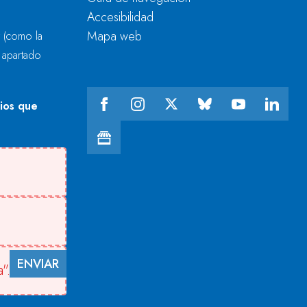
Accesibilidad
Mapa web
r
(como la
l apartado
cios que
ENVIAR
".