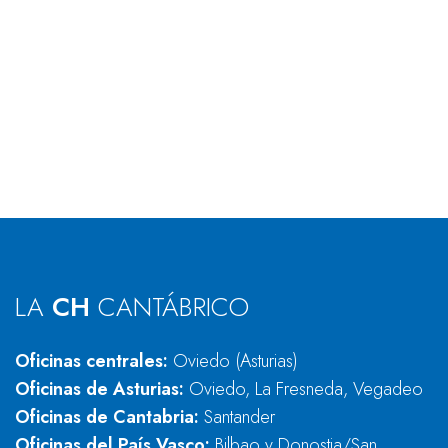
LA
CH
CANTÁBRICO
Oficinas centrales:
Oviedo (Asturias)
Oficinas de Asturias:
Oviedo, La Fresneda, Vegadeo
Oficinas de Cantabria:
Santander
Oficinas del País Vasco:
Bilbao y Donostia/San