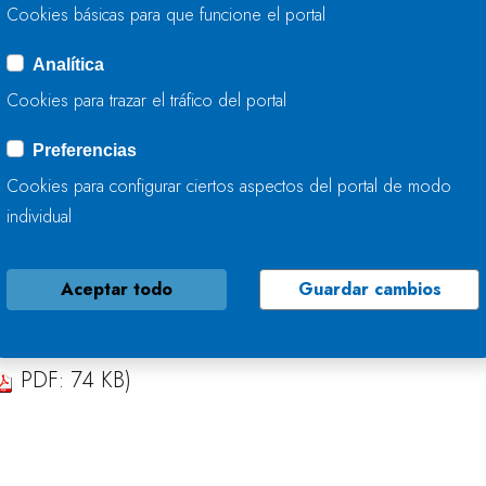
Guadalquivir al 34,4%
Cookies básicas para que funcione el portal
Cuenca Mediterránea Andaluza al 48,5%
Segura al 26,2%
Analítica
Júcar al 35,2%
Cookies para trazar el tráfico del portal
Ebro al 52,3%
Cuencas internas de Cataluña al 58,6%
Preferencias
Cookies para configurar ciertos aspectos del portal de modo
as precipitaciones han afectado considerablemente 
individual
an Sebastián-Donostia con 207,5 mm (207,5 l/m²).
Aceptar todo
Guardar cambios
Descargar nota de prensa
PDF: 74 KB)