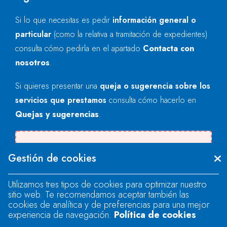
Si lo que necesitas es pedir
información general o
particular
(como la relativa a tramitación de expedientes)
consulta cómo pedirla en el apartado
Contacta con
nosotros
.
Si quieres presentar una
queja o sugerencia sobre los
servicios que prestamos
consulta cómo hacerlo en
Quejas y sugerencias
.
Se produjo un error al cargar el campo
Gestión de cookies
"text".
Utilizamos tres tipos de cookies para optimizar nuestro
sitio web. Te recomendamos aceptar también las
Se produjo un error al cargar el campo
cookies de analítica y de preferencias para una mejor
"text".
experiencia de navegación.
Política de cookies