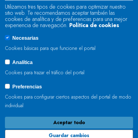
Utilizamos tres tipos de cookies para optimizar nuestro
sitio web. Te recomendamos aceptar también las
Se produjo un error al cargar el campo
cookies de analítica y de preferencias para una mejor
"text".
experiencia de navegación.
Política de cookies
Necesarias
Se produjo un error al cargar el campo
Cookies básicas para que funcione el portal
"captcha".
Analítica
Cookies para trazar el tráfico del portal
ENVIAR
Preferencias
Cookies para configurar ciertos aspectos del portal de modo
individual
Aceptar todo
Guardar cambios