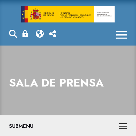
Sala de prensa
SALA DE PRENSA
SUBMENU