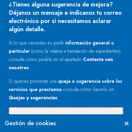
¿Tienes alguna sugerencia de mejora?
Déjanos un mensaje e indícanos tu correo
electrónico por si necesitamos aclarar
algún detalle.
Si lo que necesitas es pedir
información general o
particular
(como la relativa a tramitación de expedientes)
consulta cómo pedirla en el apartado
Contacta con
nosotros
.
Si quieres presentar una
queja o sugerencia sobre los
servicios que prestamos
consulta cómo hacerlo en
Quejas y sugerencias
.
Se produjo un error al cargar el campo
Gestión de cookies
"text".