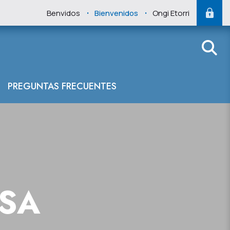
.
.
Benvidos
Bienvenidos
Ongi Etorri
PREGUNTAS FRECUENTES
NSA