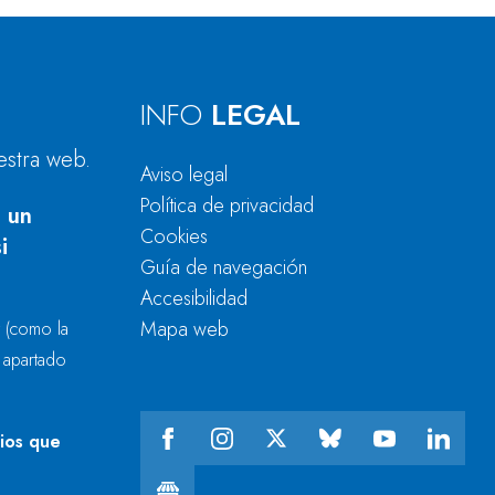
INFO
LEGAL
estra web.
Aviso legal
Política de privacidad
 un
Cookies
i
Guía de navegación
Accesibilidad
Mapa web
r
(como la
l apartado
cios que