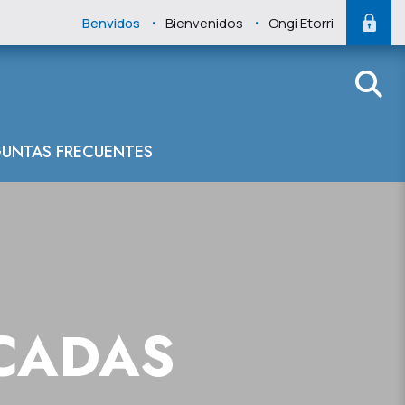
.
.
Benvidos
Bienvenidos
Ongi Etorri
UNTAS FRECUENTES
CADAS