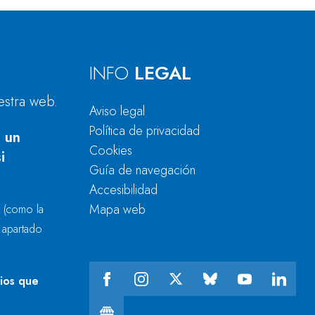
INFO
LEGAL
estra web.
Aviso legal
Política de privacidad
 un
Cookies
i
Guía de navegación
Accesibilidad
Mapa web
r
(como la
l apartado
cios que