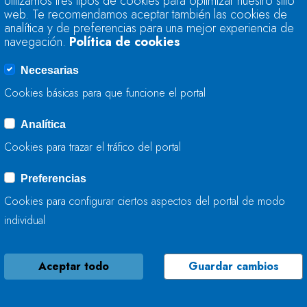
Utilizamos tres tipos de cookies para optimizar nuestro sitio
TRABAJA EN LA M
web. Te recomendamos aceptar también las cookies de
analítica y de preferencias para una mejor experiencia de
navegación.
Política de cookies
22 DE JULIO, 2026
Necesarias
Cookies básicas para que funcione el portal
Analítica
LA CONFEDERACIÓ
Cookies para trazar el tráfico del portal
TRABAJA EN LA CO
Preferencias
22 DE JULIO, 2026
Cookies para configurar ciertos aspectos del portal de modo
individual
Aceptar todo
Guardar cambios
LA CONFEDERACIÓ
TRABAJA EN LA ME