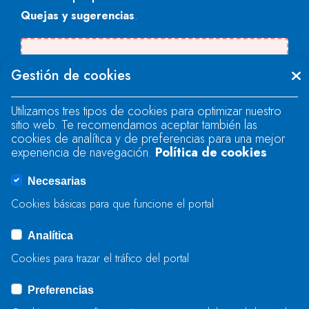
Quejas y sugerencias
.
There was an error when loading the
Gestión de cookies
"text" field.
Utilizamos tres tipos de cookies para optimizar nuestro
sitio web. Te recomendamos aceptar también las
There was an error when loading the
cookies de analítica y de preferencias para una mejor
"text" field.
experiencia de navegación.
Política de cookies
Necesarias
There was an error when loading the
Cookies básicas para que funcione el portal
"captcha" field.
Analítica
Cookies para trazar el tráfico del portal
ENVIAR
Preferencias