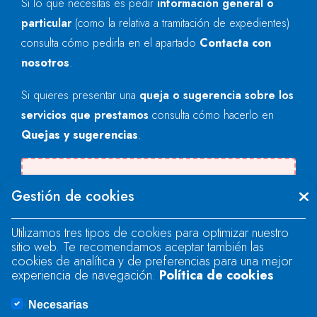
Si lo que necesitas es pedir
información general o
particular
(como la relativa a tramitación de expedientes)
consulta cómo pedirla en el apartado
Contacta con
nosotros
.
Si quieres presentar una
queja o sugerencia sobre los
servicios que prestamos
consulta cómo hacerlo en
Quejas y sugerencias
.
Se produjo un error al cargar el campo
Gestión de cookies
"text".
Utilizamos tres tipos de cookies para optimizar nuestro
sitio web. Te recomendamos aceptar también las
Se produjo un error al cargar el campo
cookies de analítica y de preferencias para una mejor
"text".
experiencia de navegación.
Política de cookies
Necesarias