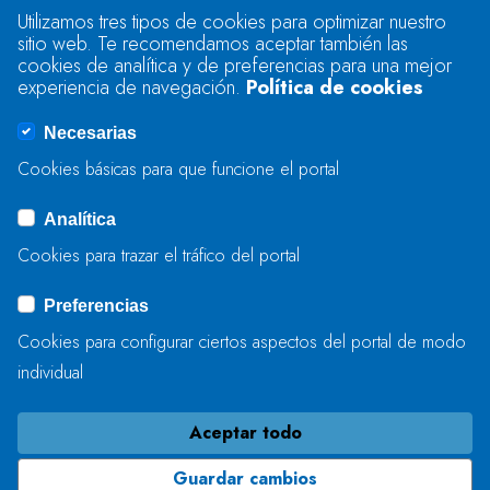
Utilizamos tres tipos de cookies para optimizar nuestro
sitio web. Te recomendamos aceptar también las
Se produjo un error al cargar el campo
cookies de analítica y de preferencias para una mejor
"text".
experiencia de navegación.
Política de cookies
Necesarias
Se produjo un error al cargar el campo
Cookies básicas para que funcione el portal
"captcha".
Analítica
Cookies para trazar el tráfico del portal
ENVIAR
Preferencias
Cookies para configurar ciertos aspectos del portal de modo
individual
Aceptar todo
Guardar cambios