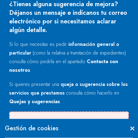
¿Tienes alguna sugerencia de mejora?
Déjanos un mensaje e indícanos tu correo
electrónico por si necesitamos aclarar
algún detalle.
Si lo que necesitas es pedir
información general o
particular
(como la relativa a tramitación de expedientes)
consulta cómo pedirla en el apartado
Contacta con
nosotros
.
Si quieres presentar una
queja o sugerencia sobre los
servicios que prestamos
consulta cómo hacerlo en
Quejas y sugerencias
.
Se produjo un error al cargar el campo
Gestión de cookies
"text".