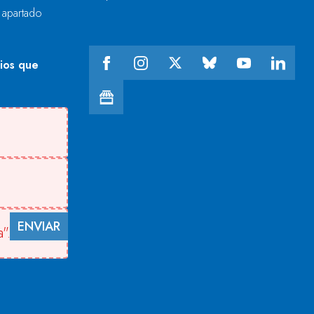
l apartado
cios que
ENVIAR
".