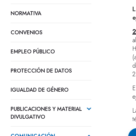
L
NORMATIVA
e
2
CONVENIOS
a
H
EMPLEO PÚBLICO
(
d
PROTECCIÓN DE DATOS
2
E
IGUALDAD DE GÉNERO
e
PUBLICACIONES Y MATERIAL
L
DIVULGATIVO
t
L