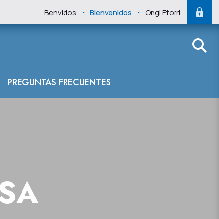
.
.
Benvidos
Bienvenidos
Ongi Etorri
 Pesca, Aliment
PREGUNTAS FRECUENTES
NSA