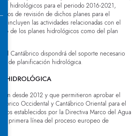
anes hidrológicos para el periodo 2016-2021,
abajos de revisión de dichos planes para el
os incluyen las actividades relacionadas con el
anto de los planes hidrológicos como del plan
 del Cantábrico dispondrá del soporte necesario
ia de planificación hidrológica.
N HIDROLÓGICA
saron desde 2012 y que permitieron aprobar el
tábrico Occidental y Cantábrico Oriental para el
azos establecidos por la Directiva Marco del Agua
n la primera línea del proceso europeo de
nte.