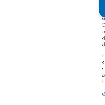
L
D
s
D
p
d
d
E
c
C
s
h
(