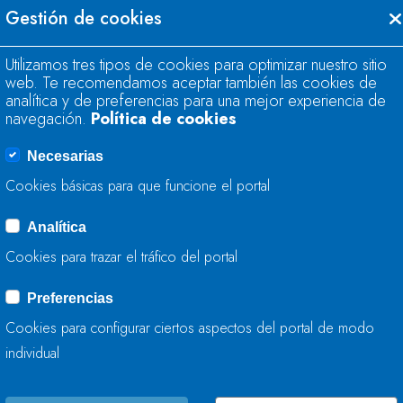
igente desde el año 2007; al seguimiento de los pl
Gestión de cookies
probados en enero de este año; y al inicio de los tr
Utilizamos tres tipos de cookies para optimizar nuestro sitio
róximo ciclo de planificación (2021-2027). Los trabaj
web. Te recomendamos aceptar también las cookies de
rocedimiento de evaluación ambiental estratégica, t
analítica y de preferencias para una mejor experiencia de
special de sequías.
navegación.
Política de cookies
on esta contratación, la Confederación Hidrográfica
Necesarias
ara desarrollar los trabajos que le competen en mater
Cookies básicas para que funcione el portal
PROCESO ARMONIZADO DE PLANIFICACIÓ
Analítica
Cookies para trazar el tráfico del portal
e da así continuidad a las actuaciones que se impul
Preferencias
asado mes de enero los Planes Hidrológicos del Can
Cookies para configurar ciertos aspectos del portal de modo
egundo ciclo (2016-2021), cumpliendo así con los pl
individual
e la Unión Europea, y volviendo a situar a España e
lanificación, tras los retrasos acumulados anteriorme