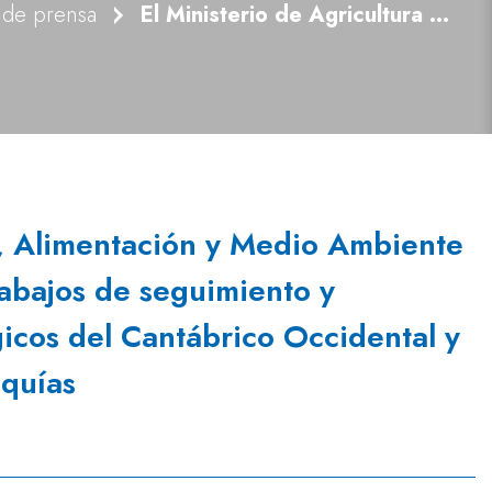
 de prensa
El Ministerio de Agricultura y Pesca, Alimentación y Medio Ambiente abre el concurso para realizar los trabajos de seguimiento y actualización de los Planes Hidrológicos del Cantábrico Occidental y Oriental y de su Plan Especial de Sequías
ca, Alimentación y Medio Ambiente
rabajos de seguimiento y
gicos del Cantábrico Occidental y
equías