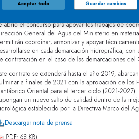
Aceptar todo
Guardar cambios
os trabajos se enmarcan, asimismo, en el proceso co
irectiva Marco del Agua de los planes hidrológicos 
e abrió el concurso para apoyar los trabajos de coo
irección General del Agua del Ministerio en materia 
ermitirán coordinar, armonizar y apoyar técnicamente
esarrollarse en cada demarcación hidrográfica, con e
e contratación en el caso de las demarcaciones del 
ste contrato se extenderá hasta el año 2019, abarc
ulminar a finales de 2021 con la aprobación de los 
antábrico Oriental para el tercer ciclo (2021-2027). 
upongan un nuevo salto de calidad dentro de la mejo
idrológica establecido por la Directiva Marco del Ag
Descargar nota de prensa
PDF: 68 KB)