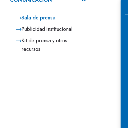
COMUNICACIÓN
v
a
Sala de prensa
p
p
Publicidad institucional
e
Kit de prensa y otros
recursos
C
p
S
p
s
d
p