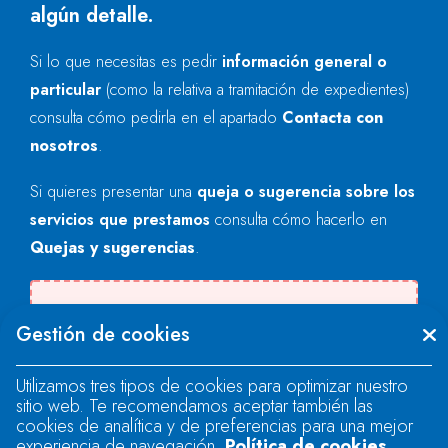
algún detalle.
Si lo que necesitas es pedir
información general o
particular
(como la relativa a tramitación de expedientes)
consulta cómo pedirla en el apartado
Contacta con
nosotros
.
Si quieres presentar una
queja o sugerencia sobre los
servicios que prestamos
consulta cómo hacerlo en
Quejas y sugerencias
.
There was an error when loading the
Gestión de cookies
"text" field.
Utilizamos tres tipos de cookies para optimizar nuestro
sitio web. Te recomendamos aceptar también las
There was an error when loading the
cookies de analítica y de preferencias para una mejor
"text" field.
experiencia de navegación.
Política de cookies